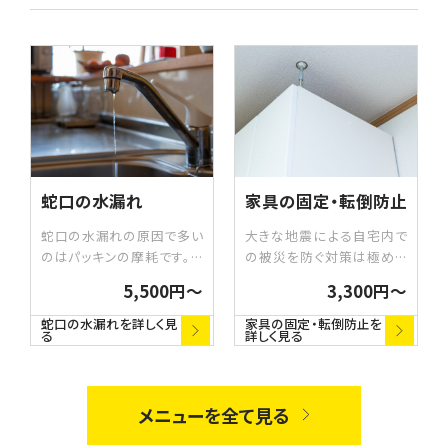
蛇口の水漏れ
家具の固定・転倒防止
蛇口の水漏れの原因で多い
大きな地震による自宅内で
のはパッキンの摩耗です。パ
の被災を防ぐ対策は極めて
ッキンは用途によって形状の
重要です。特に、寝室や人が
5,500円〜
3,300円〜
違うものがたくさんあります。
集まるリビングなど、家のな
どの部分から水漏れしている
かに潜む危険を取り除くこと
蛇口の水漏れを詳しく見
家具の固定・転倒防止を
る
詳しく見る
かを確認し、修理・交換いた
は命を守るためにとても大切
します。
です。大型家具の転倒防止
や、自宅の危険箇所の修繕・
固定などで、災害に強い住ま
メニューを全て見る
い空間を作るお手伝いをいた
します。