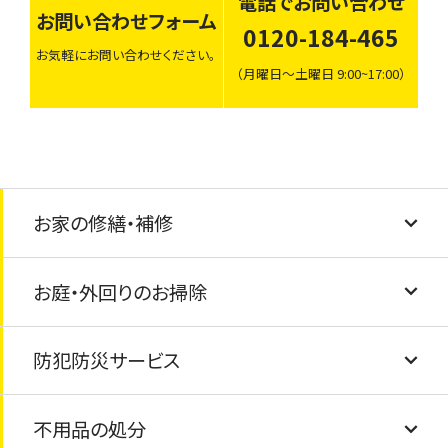
電話でお問い合わせ
お問い合わせフォーム
0120-184-465
お気軽にお問い合わせください。
（月曜日〜土曜日 9:00~17:00）
お家の修繕・補修
お庭・外回りのお掃除
建具調整
防犯防災サービス
壁紙・クロスの張替え
草むしり・庭掃除
不用品の処分
フローリング交換
外観クリーニング
防犯カメラ・ライトの設置