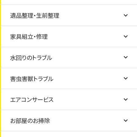
遺品整理・生前整理
玄関の鍵交換・ドアノブ交換
物置・カーポートの解体・撤去
家具の固定・転倒防止
粗大ごみの処分
家具組立・修理
窓ガラス・サッシ交換・内窓（インプラス）設置
風呂釜と浴槽の撤去と処分
ゴミ屋敷清掃・汚部屋清掃
水回りのトラブル
駐車場コンクリート工事
テレビ・冷蔵庫・洗濯機・乾燥機・マッサージチ
遺品整理のお手伝い
家具の修繕
ェアの処分
害虫害獣トラブル
タイル交換/ひび割れ
家具組み立て
排水溝の詰まり
布団・毛布の処分
エアコンサービス
フェンス工事
トイレの詰まり
シロアリ・害虫駆除
仏壇の処分・閉眼供養
お部屋のお掃除
塗装工事
給湯器の交換
害獣駆除
エアコンクリーニング
ピアノの処分