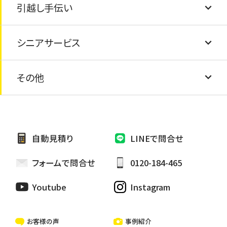
引越し手伝い
屋根の葺き替え
水道の蛇口交換
エアコン取付け・取外し
畳の交換
太陽光パネルの処分
シニアサービス
防水工事
蛇口の水漏れ
エアコンの撤去・処分
障子・襖の張り替え
引越し手伝い
太陽熱温水器の処分
その他
外壁シーリング補修
網戸の交換
安心シニアサービス
家具の処分
外壁張り替え
電球交換
お墓の掃除・お墓参り代行
自動見積り
LINEで問合せ
雨樋修繕/つまり
カーテン取り替け
ペットのお世話・散歩代行
フォームで問合せ
0120-184-465
ハウスクリーニング
Youtube
Instagram
一戸建て・マンション・アパートの清掃
お客様の声
事例紹介