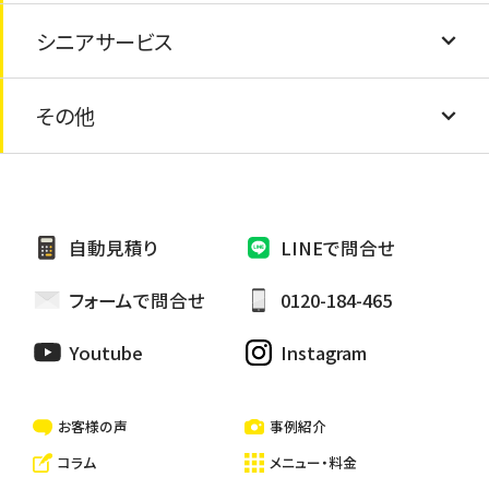
太陽光パネルの処分
シニアサービス
防水工事
蛇口の水漏れ
エアコンの撤去・処分
障子・襖の張り替え
引越し手伝い
太陽熱温水器の処分
その他
外壁シーリング補修
網戸の交換
安心シニアサービス
家具の処分
外壁張り替え
電球交換
お墓の掃除・お墓参り代行
自動見積り
LINEで問合せ
雨樋修繕/つまり
カーテン取り替け
ペットのお世話・散歩代行
フォームで問合せ
0120-184-465
ハウスクリーニング
Youtube
Instagram
一戸建て・マンション・アパートの清掃
お客様の声
事例紹介
コラム
メニュー・料金