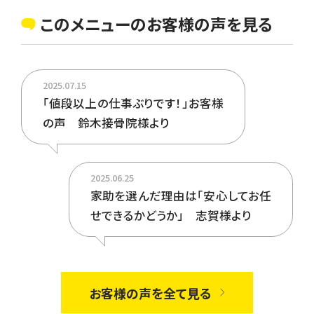
「追い焚き機能」や「温水暖房
このメニューのお客様の声を見る
機能」などがあります。まずは
現場の状況を伺い、ご希望に
合わせてお見積りを作成いた
します。
2025.07.15
「値段以上の仕事ぶりです！」お客様
の声 鈴木接骨院様より
2025.06.25
家助を選んだ理由は「安心してお任
せできるかどうか」 志賀様より
お客様の声を全て見る