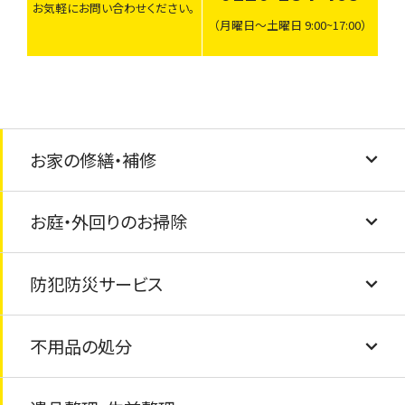
お気軽にお問い合わせください。
（月曜日〜土曜日 9:00~17:00）
お家の修繕・補修
お庭・外回りのお掃除
建具調整
防犯防災サービス
壁紙・クロスの張替え
草むしり・庭掃除
不用品の処分
フローリング交換
外観クリーニング
防犯カメラ・ライトの設置