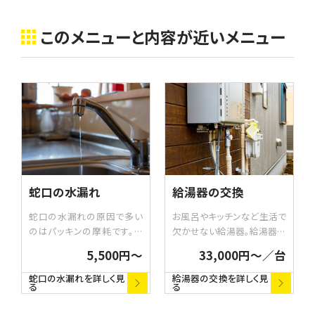
このメニューと内容が近いメニュー
蛇口の水漏れ
給湯器の交換
蛇口の水漏れの原因で多い
お風呂やキッチンなど生活で
のはパッキンの摩耗です。パ
欠かせない給湯器。給湯器の
ッキンは用途によって形状の
交換は、設置場所や設置方
5,500円〜
33,000円〜／台
違うものがたくさんあります。
法、機能などの違いによって
どの部分から水漏れしている
金額が異なります。例えば、
蛇口の水漏れを詳しく見
給湯器の交換を詳しく見
る
る
かを確認し、修理・交換いた
ガス給湯器には「給湯のみ」
します。
の他に「高温水供給機能」や