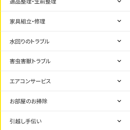
遺品整理・生前整理
玄関の鍵交換・ドアノブ交換
物置・カーポートの解体・撤去
家具の固定・転倒防止
粗大ごみの処分
家具組立・修理
窓ガラス・サッシ交換・内窓（インプラス）設置
風呂釜と浴槽の撤去と処分
ゴミ屋敷清掃・汚部屋清掃
水回りのトラブル
駐車場コンクリート工事
テレビ・冷蔵庫・洗濯機・乾燥機・マッサージチ
遺品整理のお手伝い
家具の修繕
ェアの処分
害虫害獣トラブル
タイル交換/ひび割れ
家具組み立て
排水溝の詰まり
布団・毛布の処分
エアコンサービス
フェンス工事
トイレの詰まり
シロアリ・害虫駆除
仏壇の処分・閉眼供養
お部屋のお掃除
塗装工事
給湯器の交換
害獣駆除
エアコンクリーニング
ピアノの処分
引越し手伝い
屋根の葺き替え
水道の蛇口交換
エアコン取付け・取外し
畳の交換