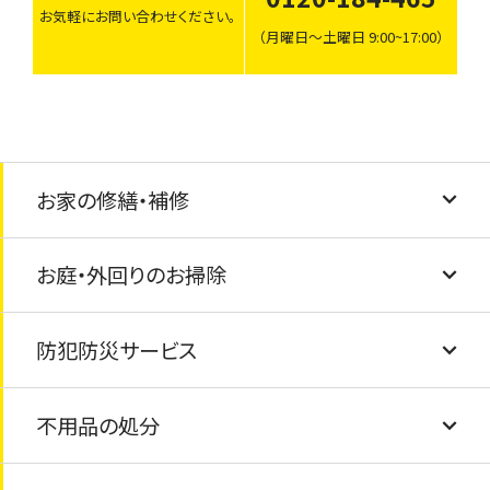
お気軽にお問い合わせください。
（月曜日〜土曜日 9:00~17:00）
お家の修繕・補修
お庭・外回りのお掃除
建具調整
防犯防災サービス
壁紙・クロスの張替え
草むしり・庭掃除
不用品の処分
フローリング交換
外観クリーニング
防犯カメラ・ライトの設置