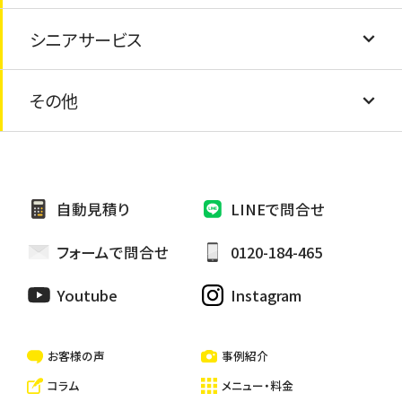
太陽光パネルの処分
シニアサービス
防水工事
蛇口の水漏れ
エアコンの撤去・処分
障子・襖の張り替え
引越し手伝い
太陽熱温水器の処分
その他
外壁シーリング補修
網戸の交換
安心シニアサービス
家具の処分
外壁張り替え
電球交換
お墓の掃除・お墓参り代行
自動見積り
LINEで問合せ
雨樋修繕/つまり
カーテン取り替け
ペットのお世話・散歩代行
フォームで問合せ
0120-184-465
ハウスクリーニング
Youtube
Instagram
一戸建て・マンション・アパートの清掃
お客様の声
事例紹介
コラム
メニュー・料金