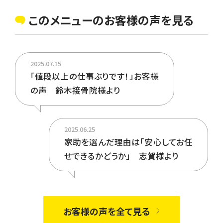
困った害虫の駆除ならお任せ
め、コウモリ駆除は「場所を
このメニューのお客様の声を見る
ください。
特定させる」「追い出す」「侵
入させない」対策を行いま
す。
2025.07.15
「値段以上の仕事ぶりです！」お客様
の声 鈴木接骨院様より
2025.06.25
家助を選んだ理由は「安心してお任
せできるかどうか」 志賀様より
お客様の声を全て見る