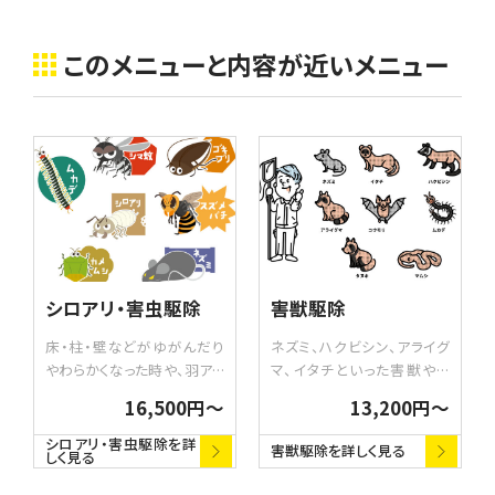
このメニューと内容が近いメニュー
シロアリ・害虫駆除
害獣駆除
床・柱・壁などがゆがんだり
ネズミ、ハクビシン、アライグ
やわらかくなった時や、羽アリ
マ、イタチといった害獣やハ
を家の中で見つけた時はシ
ト、スズメ、カラス、ムクドリと
16,500円〜
13,200円〜
ロアリの繁殖が進んでいるサ
いった害鳥による被害に、駆
インです。シロアリの駆除だ
除と巣の除去、清掃を行いま
シロアリ・害虫駆除を詳
害獣駆除を詳しく見る
しく見る
けでなく、ゴキブリ、蜂（蜂の
す。コウモリの捕獲は鳥獣保
巣）、ムカデやダンゴムシなど
護法により禁止されているた