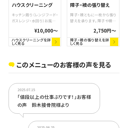
ハウスクリーニング
障子・襖の張り替え
キッチン周り（レンジフード・
障子・襖ともに一枚から張り
ガスレンジ・水回り）お風呂・
替えを承ります。障子や襖の
トイレ・洗面所・カーペット・ガ
張り替えは、痛みや汚れが目
¥10,000〜
2,750円〜
ラスサッシや網戸の掃除など
立ってきた時はもちろん、模
お家の気になる所をお掃除
様替えやリフォーム気分で行
ハウスクリーニングを詳
障子・襖の張り替えを詳
しく見る
しく見る
します。
うのもおすすめです。障子や
襖を張り替えるだけで、お部
屋の雰囲気が変わります。
このメニューのお客様の声を見る
2025.07.15
「値段以上の仕事ぶりです！」お客様
の声 鈴木接骨院様より
2025.06.25