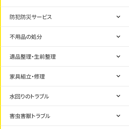
防犯防災サービス
壁紙・クロスの張替え
草むしり・庭掃除
不用品の処分
フローリング交換
外観クリーニング
防犯カメラ・ライトの設置
遺品整理・生前整理
玄関の鍵交換・ドアノブ交換
物置・カーポートの解体・撤去
家具の固定・転倒防止
粗大ごみの処分
家具組立・修理
窓ガラス・サッシ交換・内窓（インプラス）設置
風呂釜と浴槽の撤去と処分
ゴミ屋敷清掃・汚部屋清掃
水回りのトラブル
駐車場コンクリート工事
テレビ・冷蔵庫・洗濯機・乾燥機・マッサージチ
遺品整理のお手伝い
家具の修繕
ェアの処分
害虫害獣トラブル
タイル交換/ひび割れ
家具組み立て
排水溝の詰まり
布団・毛布の処分