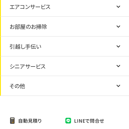
エアコンサービス
フェンス工事
トイレの詰まり
シロアリ・害虫駆除
仏壇の処分・閉眼供養
お部屋のお掃除
塗装工事
給湯器の交換
害獣駆除
エアコンクリーニング
ピアノの処分
引越し手伝い
屋根の葺き替え
水道の蛇口交換
エアコン取付け・取外し
畳の交換
太陽光パネルの処分
シニアサービス
防水工事
蛇口の水漏れ
エアコンの撤去・処分
障子・襖の張り替え
引越し手伝い
太陽熱温水器の処分
その他
外壁シーリング補修
網戸の交換
安心シニアサービス
家具の処分
外壁張り替え
電球交換
お墓の掃除・お墓参り代行
自動見積り
LINEで問合せ
雨樋修繕/つまり
カーテン取り替け
ペットのお世話・散歩代行