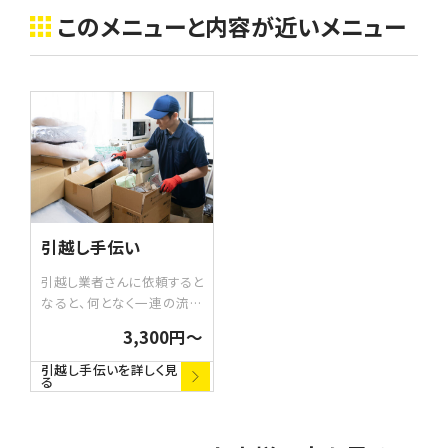
このメニューと内容が近いメニュー
引越し手伝い
引越し業者さんに依頼すると
なると、何となく一連の流れ
を想定してしまう引越し作業
3,300円〜
ですが、例えば「荷造りを手
伝ってほしい」「運搬を手伝っ
引越し手伝いを詳しく見
る
てほしい」「大きな物だけを
運んで欲しい」といった引越し
の一部を依頼していただくこ