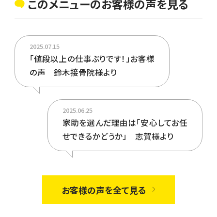
このメニューのお客様の声を見る
とも可能です。ご相談くださ
い。
2025.07.15
「値段以上の仕事ぶりです！」お客様
の声 鈴木接骨院様より
2025.06.25
家助を選んだ理由は「安心してお任
せできるかどうか」 志賀様より
お客様の声を全て見る