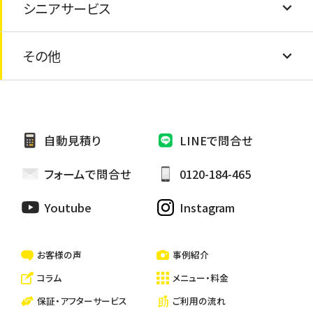
シニアサービス
防水工事
蛇口の水漏れ
エアコンの撤去・処分
障子・襖の張り替え
引越し手伝い
太陽熱温水器の処分
その他
外壁シーリング補修
網戸の交換
安心シニアサービス
家具の処分
外壁張り替え
電球交換
お墓の掃除・お墓参り代行
自動見積り
LINEで問合せ
雨樋修繕/つまり
カーテン取り替け
ペットのお世話・散歩代行
フォームで問合せ
0120-184-465
ハウスクリーニング
Youtube
Instagram
一戸建て・マンション・アパートの清掃
お客様の声
事例紹介
コラム
メニュー・料金
保証・アフターサービス
ご利用の流れ