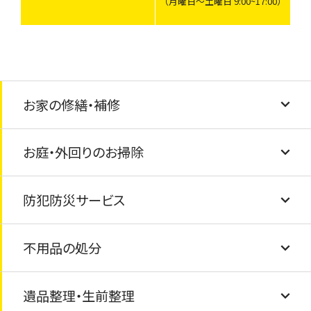
（月曜日〜土曜日 9:00~17:00）
お家の修繕・補修
お庭・外回りのお掃除
建具調整
防犯防災サービス
壁紙・クロスの張替え
草むしり・庭掃除
不用品の処分
フローリング交換
外観クリーニング
防犯カメラ・ライトの設置
遺品整理・生前整理
玄関の鍵交換・ドアノブ交換
物置・カーポートの解体・撤去
家具の固定・転倒防止
粗大ごみの処分