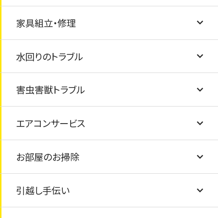
家具組立・修理
窓ガラス・サッシ交換・内窓（インプラス）設置
風呂釜と浴槽の撤去と処分
ゴミ屋敷清掃・汚部屋清掃
水回りのトラブル
駐車場コンクリート工事
テレビ・冷蔵庫・洗濯機・乾燥機・マッサージチ
遺品整理のお手伝い
家具の修繕
ェアの処分
害虫害獣トラブル
タイル交換/ひび割れ
家具組み立て
排水溝の詰まり
布団・毛布の処分
エアコンサービス
フェンス工事
トイレの詰まり
シロアリ・害虫駆除
仏壇の処分・閉眼供養
お部屋のお掃除
塗装工事
給湯器の交換
害獣駆除
エアコンクリーニング
ピアノの処分
引越し手伝い
屋根の葺き替え
水道の蛇口交換
エアコン取付け・取外し
畳の交換
太陽光パネルの処分