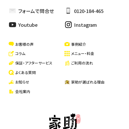
雨樋修繕/つまり
カーテン取り替け
ペットのお世話・散歩代行
フォームで問合せ
0120-184-465
ハウスクリーニング
Youtube
Instagram
一戸建て・マンション・アパートの清掃
お客様の声
事例紹介
コラム
メニュー・料金
保証・アフターサービス
ご利用の流れ
よくある質問
お知らせ
家助が選ばれる理由
会社案内
家助