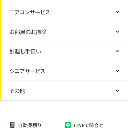
布団・毛布の処分
エアコンサービス
フェンス工事
トイレの詰まり
シロアリ・害虫駆除
仏壇の処分・閉眼供養
お部屋のお掃除
塗装工事
給湯器の交換
害獣駆除
エアコンクリーニング
ピアノの処分
引越し手伝い
屋根の葺き替え
水道の蛇口交換
エアコン取付け・取外し
畳の交換
太陽光パネルの処分
シニアサービス
防水工事
蛇口の水漏れ
エアコンの撤去・処分
障子・襖の張り替え
引越し手伝い
太陽熱温水器の処分
その他
外壁シーリング補修
網戸の交換
安心シニアサービス
家具の処分
外壁張り替え
電球交換
お墓の掃除・お墓参り代行
自動見積り
LINEで問合せ