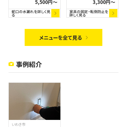
5,500円〜
3,300円〜
違うものがたくさんあります。
集まるリビングなど、家のな
どの部分から水漏れしている
かに潜む危険を取り除くこと
蛇口の水漏れを詳しく見
家具の固定・転倒防止を
る
詳しく見る
かを確認し、修理・交換いた
は命を守るためにとても大切
します。
です。大型家具の転倒防止
や、自宅の危険箇所の修繕・
固定などで、災害に強い住ま
メニューを全て見る
い空間を作るお手伝いをいた
します。
事例紹介
いわき市