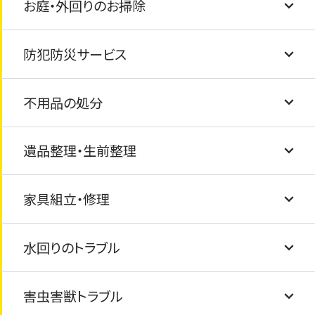
お庭・外回りのお掃除
建具調整
防犯防災サービス
壁紙・クロスの張替え
草むしり・庭掃除
不用品の処分
フローリング交換
外観クリーニング
防犯カメラ・ライトの設置
遺品整理・生前整理
玄関の鍵交換・ドアノブ交換
物置・カーポートの解体・撤去
家具の固定・転倒防止
粗大ごみの処分
家具組立・修理
窓ガラス・サッシ交換・内窓（インプラス）設置
風呂釜と浴槽の撤去と処分
ゴミ屋敷清掃・汚部屋清掃
水回りのトラブル
駐車場コンクリート工事
テレビ・冷蔵庫・洗濯機・乾燥機・マッサージチ
遺品整理のお手伝い
家具の修繕
ェアの処分
害虫害獣トラブル
タイル交換/ひび割れ
家具組み立て
排水溝の詰まり