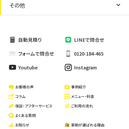
その他
外壁シーリング補修
網戸の交換
安心シニアサービス
家具の処分
外壁張り替え
電球交換
お墓の掃除・お墓参り代行
自動見積り
LINEで問合せ
雨樋修繕/つまり
カーテン取り替け
ペットのお世話・散歩代行
フォームで問合せ
0120-184-465
ハウスクリーニング
Youtube
Instagram
一戸建て・マンション・アパートの清掃
お客様の声
事例紹介
コラム
メニュー・料金
保証・アフターサービス
ご利用の流れ
よくある質問
お知らせ
家助が選ばれる理由