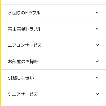
水回りのトラブル
駐車場コンクリート工事
テレビ・冷蔵庫・洗濯機・乾燥機・マッサージチ
遺品整理のお手伝い
家具の修繕
ェアの処分
害虫害獣トラブル
タイル交換/ひび割れ
家具組み立て
排水溝の詰まり
布団・毛布の処分
エアコンサービス
フェンス工事
トイレの詰まり
シロアリ・害虫駆除
仏壇の処分・閉眼供養
お部屋のお掃除
塗装工事
給湯器の交換
害獣駆除
エアコンクリーニング
ピアノの処分
引越し手伝い
屋根の葺き替え
水道の蛇口交換
エアコン取付け・取外し
畳の交換
太陽光パネルの処分
シニアサービス
防水工事
蛇口の水漏れ
エアコンの撤去・処分
障子・襖の張り替え
引越し手伝い
太陽熱温水器の処分