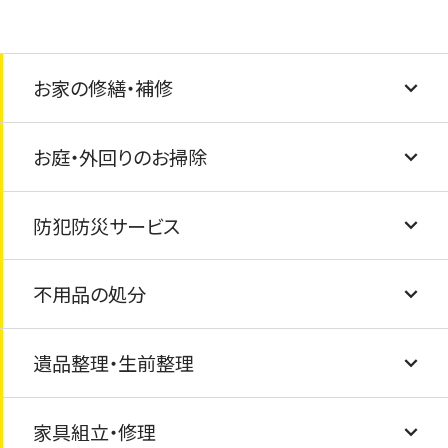
お家の修繕・補修
お庭・外回りのお掃除
建具調整
防犯防災サービス
壁紙・クロスの張替え
草むしり・庭掃除
不用品の処分
フローリング交換
外観クリーニング
防犯カメラ・ライトの設置
遺品整理・生前整理
玄関の鍵交換・ドアノブ交換
物置・カーポートの解体・撤去
家具の固定・転倒防止
粗大ごみの処分
家具組立・修理
窓ガラス・サッシ交換・内窓（インプラス）設置
風呂釜と浴槽の撤去と処分
ゴミ屋敷清掃・汚部屋清掃