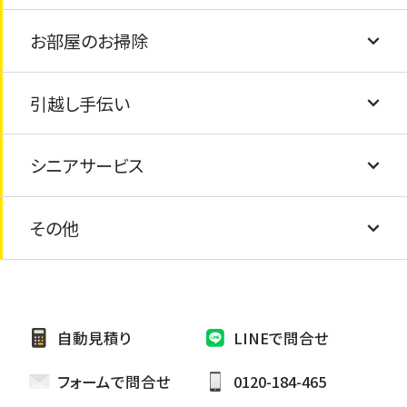
仏壇の処分・閉眼供養
お部屋のお掃除
塗装工事
給湯器の交換
害獣駆除
エアコンクリーニング
ピアノの処分
引越し手伝い
屋根の葺き替え
水道の蛇口交換
エアコン取付け・取外し
畳の交換
太陽光パネルの処分
シニアサービス
防水工事
蛇口の水漏れ
エアコンの撤去・処分
障子・襖の張り替え
引越し手伝い
太陽熱温水器の処分
その他
外壁シーリング補修
網戸の交換
安心シニアサービス
家具の処分
外壁張り替え
電球交換
お墓の掃除・お墓参り代行
自動見積り
LINEで問合せ
雨樋修繕/つまり
カーテン取り替け
ペットのお世話・散歩代行
フォームで問合せ
0120-184-465