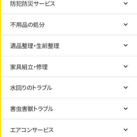
防犯防災サービス
壁紙・クロスの張替え
草むしり・庭掃除
不用品の処分
フローリング交換
外観クリーニング
防犯カメラ・ライトの設置
遺品整理・生前整理
玄関の鍵交換・ドアノブ交換
物置・カーポートの解体・撤去
家具の固定・転倒防止
粗大ごみの処分
家具組立・修理
窓ガラス・サッシ交換・内窓（インプラス）設置
風呂釜と浴槽の撤去と処分
ゴミ屋敷清掃・汚部屋清掃
水回りのトラブル
駐車場コンクリート工事
テレビ・冷蔵庫・洗濯機・乾燥機・マッサージチ
遺品整理のお手伝い
家具の修繕
ェアの処分
害虫害獣トラブル
タイル交換/ひび割れ
家具組み立て
排水溝の詰まり
布団・毛布の処分
エアコンサービス
フェンス工事
トイレの詰まり
シロアリ・害虫駆除