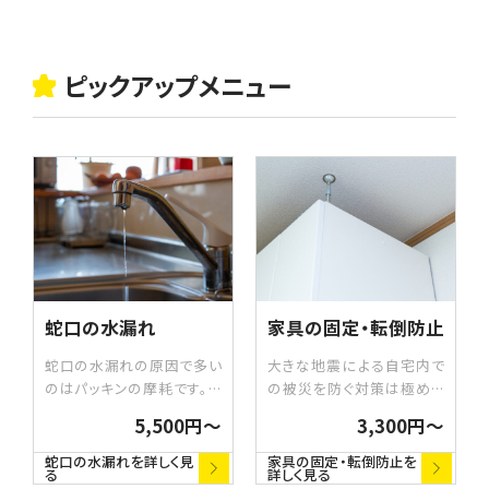
ピックアップメニュー
蛇口の水漏れ
家具の固定・転倒防止
蛇口の水漏れの原因で多い
大きな地震による自宅内で
のはパッキンの摩耗です。パ
の被災を防ぐ対策は極めて
ッキンは用途によって形状の
重要です。特に、寝室や人が
5,500円〜
3,300円〜
違うものがたくさんあります。
集まるリビングなど、家のな
どの部分から水漏れしている
かに潜む危険を取り除くこと
蛇口の水漏れを詳しく見
家具の固定・転倒防止を
る
詳しく見る
かを確認し、修理・交換いた
は命を守るためにとても大切