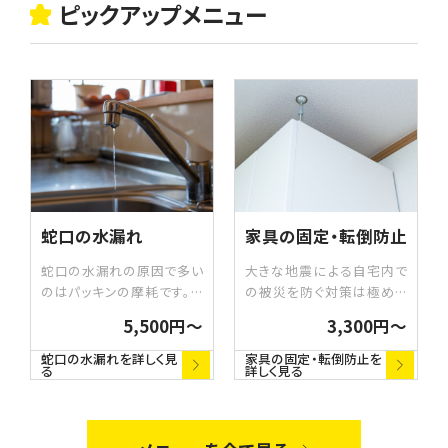
ピックアップメニュー
蛇口の水漏れ
家具の固定・転倒防止
蛇口の水漏れの原因で多い
大きな地震による自宅内で
のはパッキンの摩耗です。パ
の被災を防ぐ対策は極めて
ッキンは用途によって形状の
重要です。特に、寝室や人が
5,500円〜
3,300円〜
違うものがたくさんあります。
集まるリビングなど、家のな
どの部分から水漏れしている
かに潜む危険を取り除くこと
蛇口の水漏れを詳しく見
家具の固定・転倒防止を
る
詳しく見る
かを確認し、修理・交換いた
は命を守るためにとても大切
します。
です。大型家具の転倒防止
や、自宅の危険箇所の修繕・
固定などで、災害に強い住ま