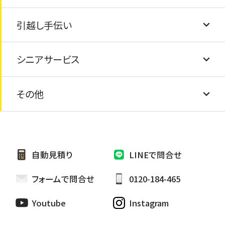
ピアノの処分
引越し手伝い
屋根の葺き替え
水道の蛇口交換
エアコン取付け・取外し
畳の交換
太陽光パネルの処分
シニアサービス
防水工事
蛇口の水漏れ
エアコンの撤去・処分
障子・襖の張り替え
引越し手伝い
太陽熱温水器の処分
その他
外壁シーリング補修
網戸の交換
安心シニアサービス
家具の処分
外壁張り替え
電球交換
お墓の掃除・お墓参り代行
自動見積り
LINEで問合せ
雨樋修繕/つまり
カーテン取り替け
ペットのお世話・散歩代行
フォームで問合せ
0120-184-465
ハウスクリーニング
Youtube
Instagram