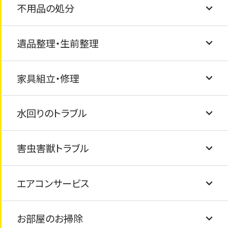
不用品の処分
フローリング交換
外観クリーニング
防犯カメラ・ライトの設置
遺品整理・生前整理
玄関の鍵交換・ドアノブ交換
物置・カーポートの解体・撤去
家具の固定・転倒防止
粗大ごみの処分
家具組立・修理
窓ガラス・サッシ交換・内窓（インプラス）設置
風呂釜と浴槽の撤去と処分
ゴミ屋敷清掃・汚部屋清掃
水回りのトラブル
駐車場コンクリート工事
テレビ・冷蔵庫・洗濯機・乾燥機・マッサージチ
遺品整理のお手伝い
家具の修繕
ェアの処分
害虫害獣トラブル
タイル交換/ひび割れ
家具組み立て
排水溝の詰まり
布団・毛布の処分
エアコンサービス
フェンス工事
トイレの詰まり
シロアリ・害虫駆除
仏壇の処分・閉眼供養
お部屋のお掃除
塗装工事
給湯器の交換
害獣駆除
エアコンクリーニング